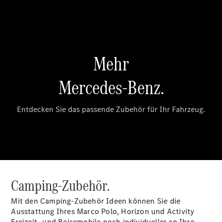
Intelligente
Fahrzeugsteuerung
Garantie
und
Original-
Teile
Mercedes-
Benz
QualityService
Digitale
Extras
Servicetermin
buchen
Camping-Zubehör.
Mit den Camping-Zubehör Ideen können Sie die
Ausstattung Ihres Marco Polo, Horizon und Activity
Freizeit- und Reisemobile noch individueller an Ihre