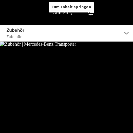
Zum Inhalt springen
Anbieter/Datenschutz
Services
Übersicht
Van-Service
Pannenhilfe
und
Kundensupport
Mobilitätslösungen