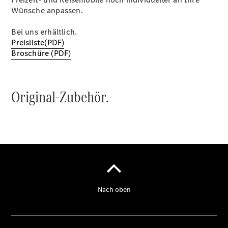
Wünsche anpassen.
Über uns
Bei uns erhältlich.
Preisliste(PDF)
Broschüre (PDF)
Standort &
Öffnungszeiten
Ansprechpartner
Unternehmen
Jobs &
Karriere
Kontaktformular
Servicetermin
buchen