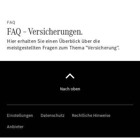
Über uns
FAQ
FAQ – Versicherungen.
Hier erhalten Sie einen Überblick über die
meistgestellten Fragen zum Thema "Versicherung".
Standort &
Öffnungszeiten
Ansprechpartner
Unternehmen
Jobs &
Karriere
Kontaktformular
Servicetermin
buchen