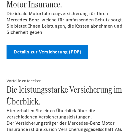
Motor Insurance.
Intelligente
Fahrzeugsteuerung
Die ideale Motorfahrzeugversicherung für Ihren
Garantie
Mercedes-Benz, welche für umfassenden Schutz sorgt.
und
Sie bietet Ihnen Leistungen, die Kosten abnehmen und
Original-
Sicherheit geben.
Teile
Mercedes-
Benz
Details zur Versicherung (PDF)
QualityService
Digitale
Extras
Vorteile entdecken
Servicetermin
Die leistungsstarke Versicherung im
buchen
Überblick.
Hier erhalten Sie einen Überblick über die
verschiedenen Versicherungsleistungen.
Der Versicherungsträger der Mercedes-Benz Motor
Insurance ist die Zürich Versicherungsgesellschaft AG.