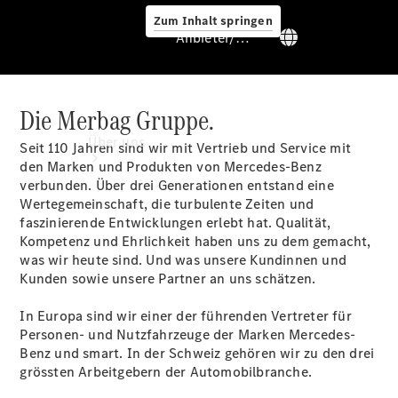
Zum Inhalt springen
Anbieter/Datenschutz
Die Merbag Gruppe.
Anbieter/Datenschutz
Über uns
Seit 110 Jahren sind wir mit Vertrieb und Service mit
den Marken und Produkten von Mercedes-Benz
verbunden. Über drei Generationen entstand eine
Wertegemeinschaft, die turbulente Zeiten und
faszinierende Entwicklungen erlebt hat. Qualität,
Kompetenz und Ehrlichkeit haben uns zu dem gemacht,
was wir heute sind. Und was unsere Kundinnen und
Kunden sowie unsere Partner an uns schätzen.
Standort &
Öffnungszeiten
In Europa sind wir einer der führenden Vertreter für
Ansprechpartner
Personen- und Nutzfahrzeuge der Marken Mercedes-
Unternehmen
Benz und smart. In der Schweiz gehören wir zu den drei
Jobs &
grössten Arbeitgebern der Automobilbranche.
Karriere