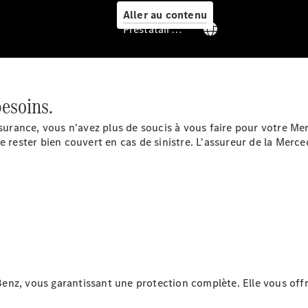
Aller au contenu
Prestataire / Protection des données
besoins.
Services
rance, vous n'avez plus de soucis à vous faire pour votre Mer
de rester bien couvert en cas de sinistre. L'assureur de la Me
Aperçu
Van Service
Assistance
dépannage
& assistance
nz, vous garantissant une protection complète. Elle vous offre
client
Solutions