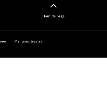
À notre sujet
Site et
horaires
Interlocuteur
L'entreprise
Emplois et
carrière