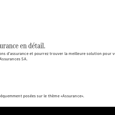
de mobilité
Commande
intelligente
du véhicule
Garantie &
pièces
d’origine
Mercedes-
urance en détail.
Benz
QualityService
ions d'assurance et pourrez trouver la meilleure solution pour 
Services
'Assurances SA.
connectés
Prendre
rendez-
vous à
l'atelier
 fréquemment posées sur le thème «Assurance».