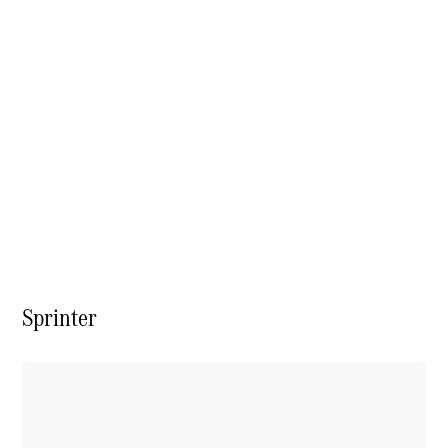
À notre sujet
Site et
Sprinter
horaires
Interlocuteur
L'entreprise
Emplois et
carrière