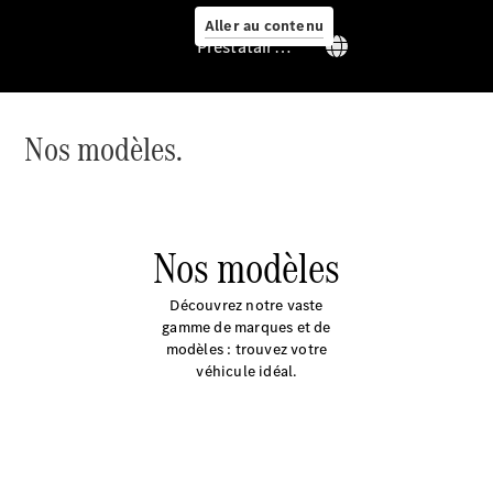
Aller au contenu
Prestataire / Protection des données
Nos modèles.
Services
Nos modèles
Découvrez notre vaste
gamme de marques et de
Aperçu
modèles : trouvez votre
Van Service
véhicule idéal.
Assistance
dépannage
& assistance
client
Solutions